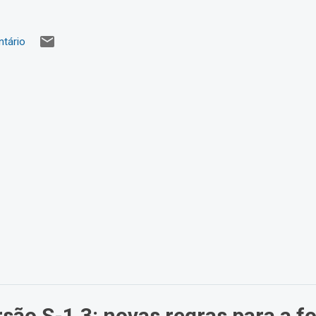
tário
rsão S-1.3: novas regras para a f