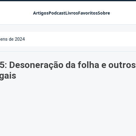
Pular para o conteúdo principal
Artigos
Podcast
Livros
Favoritos
Sobre
ens de 2024
: Desoneração da folha e outros
gais