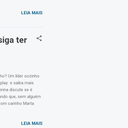
LEIA MAIS
iga ter
ho? Um líder sozinho
play e saiba mais
rina discute se é
rando que, sem alguém
 Com carinho Marta
cos !
LEIA MAIS