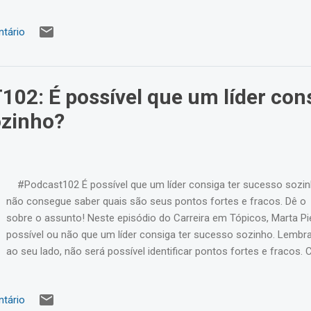
tário
2: É possível que um líder cons
ozinho?
#Podcast102 É possível que um líder consiga ter sucesso sozin
não consegue saber quais são seus pontos fortes e fracos. Dê o 
sobre o assunto! Neste episódio do Carreira em Tópicos, Marta Pie
possível ou não que um líder consiga ter sucesso sozinho. Lemb
ao seu lado, não será possível identificar pontos fortes e fracos.
Pierina! Beijos e até mais!!!! Sigam minha coluna Carreira em Tópi
tário