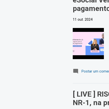
pagament
11 out. 2024
Postar um comen
[ LIVE ] R
NR-1, na p