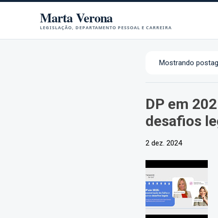
Marta Verona
LEGISLAÇÃO, DEPARTAMENTO PESSOAL E CARREIRA
Mostrando postag
P
o
s
DP em 2025
t
a
desafios le
g
e
2 dez. 2024
n
s