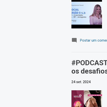
Postar um comen
#PODCAST1
os desafio
24 set. 2024