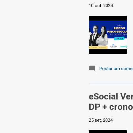
10 out. 2024
Postar um comen
eSocial Ve
DP + cron
25 set. 2024