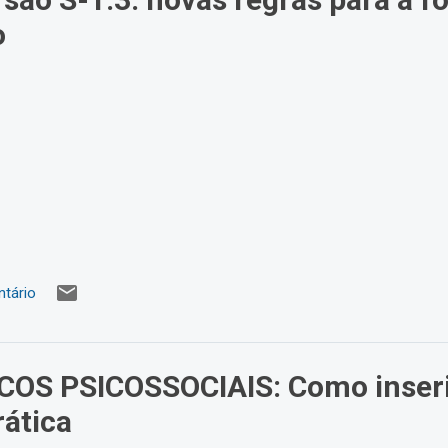
o
tário
ISCOS PSICOSSOCIAIS: Como inser
rática