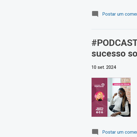
Postar um comen
#PODCAST10
sucesso s
10 set. 2024
Postar um comen