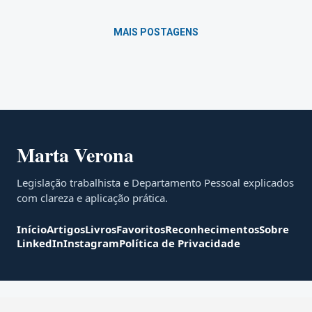
e RH que querem atuar com mais se...
MAIS POSTAGENS
Marta Verona
Legislação trabalhista e Departamento Pessoal explicados
com clareza e aplicação prática.
Início
Artigos
Livros
Favoritos
Reconhecimentos
Sobre
LinkedIn
Instagram
Política de Privacidade