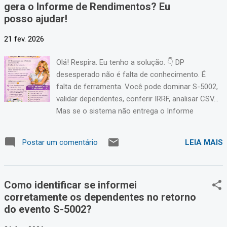
gera o Informe de Rendimentos? Eu
posso ajudar!
21 fev. 2026
Olá! Respira. Eu tenho a solução. 👇 DP
desesperado não é falta de conhecimento. É
falta de ferramenta. Você pode dominar S-5002,
validar dependentes, conferir IRRF, analisar CSV…
Mas se o sistema não entrega o Informe
corretamente, o risco continua sendo seu. E é
aqui que entra a solução. Utilize para validar com
LEIA MAIS
Postar um comentário
seu sistema 😍 Se o seu sistema não gera o
Informe de Rendimentos corretamente, você tem
duas opções:
Como identificar se informei
corretamente os dependentes no retorno
do evento S-5002?