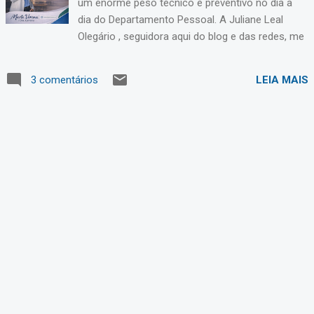
um enorme peso técnico e preventivo no dia a
dia do Departamento Pessoal. A Juliane Leal
Olegário , seguidora aqui do blog e das redes, me
procurou solicitando um exemplo prático de
checklist de sindicato , algo que ajudasse a sair
LEIA MAIS
3 comentários
da leitura superficial da Convenção Coletiva de
Trabalho e levasse o profissional para a prática
real: análise, parametrização e validação. E é
exatamente aí que muitos passivos começam. A
CCT não é um documento para “ler por cima”. Ela
impacta salário, jornada, benefícios,
estabilidades, contribuições e obrigações
acessórias. Quando não é corretamente
mapeada e aplicada no sistema, o risco deixa de
ser teórico e passa a ser financeiro, trabalhista e
até reputacional. Por isso, a partir dessa
solicitação da Juliane, decidi transformar o
pedido em uma postagem educativa e em um
checklist prático , para apoiar profissionais de DP