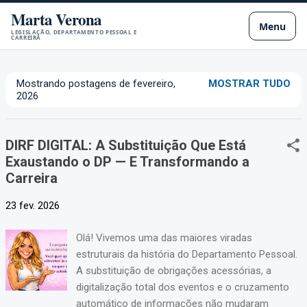
Marta Verona
Pular para o conteúdo principal
Menu
LEGISLAÇÃO, DEPARTAMENTO PESSOAL E
CARREIRA
Mostrando postagens de fevereiro,
MOSTRAR TUDO
P
2026
o
s
DIRF DIGITAL: A Substituição Que Está
t
Exaustando o DP — E Transformando a
a
Carreira
g
e
23 fev. 2026
n
s
Olá! Vivemos uma das maiores viradas
estruturais da história do Departamento Pessoal.
A substituição de obrigações acessórias, a
digitalização total dos eventos e o cruzamento
automático de informações não mudaram