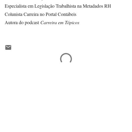
Especialista em Legislação Trabalhista na Metadados RH
Colunista Carreira no Portal Contábeis
Autora do podcast
Carreira em Tópicos
C
o
m
e
n
t
á
r
i