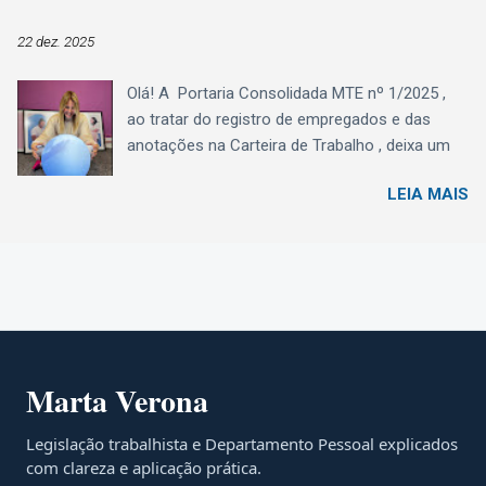
recebe as informações de férias — tanto dos
recibos de adiantamento quanto das férias
22 dez. 2025
lançadas na folha mensal para fins de encargo
de FGTS e de tributação de contribuição
Olá! A Portaria Consolidada MTE nº 1/2025 ,
previdenciária ou nas rescisões — nas mesmas
ao tratar do registro de empregados e das
naturezas, bem como as diferenças de férias
anotações na Carteira de Trabalho , deixa um
por conta de alterações de médias e salário:
recado muito claro ao Departamento Pessoal:
1016 – Férias Valor correspondente
LEIA MAIS
registro e CTPS agora são, definitivamente,
àremuneração devida na época daconcessão
eSocial . A Seção II não cria um novo modelo,
das férias, inclusive o adiantamento de férias .
mas organiza, consolida e detalha prazos,
Nessa natureza deve ser classificado também
conteúdos e responsabilidades que antes
o valor pago mensalmente ao trabalhador
estavam espalhados em diferentes normas.
avulso e ao empregado com contrato ...
Registro e anotações: exclusivamente pelo
eSocial A Portaria estabelece que: o registro de
empregados (art. 41 da CLT) ; e as anotações
Marta Verona
na CTPS Digital (art. 29 da CLT) devem ser
realizados exclusivamente por meio do eSocial
Legislação trabalhista e Departamento Pessoal explicados
. A CTPS física passa a ter uso apenas residual
com clareza e aplicação prática.
, restrito a fatos ocorridos: até 23/09/2019