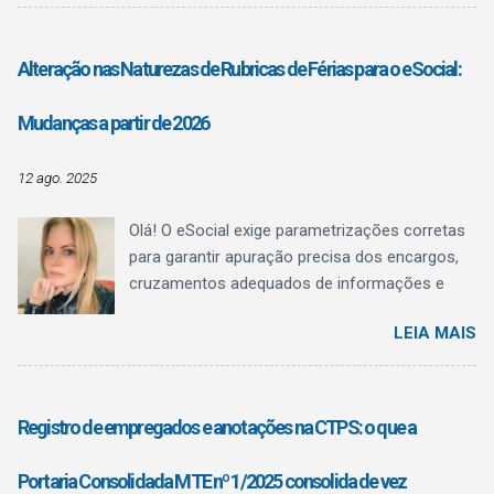
Departamento Pessoal: clareza conceitual . O
texto normativo deixa explícito o que a CBO é,
o que ela não é , e como o QBQ passa a
Alteração nas Naturezas de Rubricas de Férias para o eSocial:
funcionar como referência estruturante de
qualificação , sem confundir registro
Mudanças a partir de 2026
administrativo com regulamentação
profissional.
12 ago. 2025
Olá! O eSocial exige parametrizações corretas
para garantir apuração precisa dos encargos,
cruzamentos adequados de informações e
evitar inconsistências fiscais. Uma das
LEIA MAIS
mudanças mais relevantes anunciadas afeta
diretamente as naturezas de rubricas utilizadas
para o pagamento de férias . Essa alteração
está prevista na Versão S-1.3 (cons. até NT
Registro de empregados e anotações na CTPS: o que a
04/2025) de julho/2025. Situação Atual – até
dezembro de 2025 Até 31/12/2025, o eSocial
Portaria Consolidada MTE nº 1/2025 consolida de vez