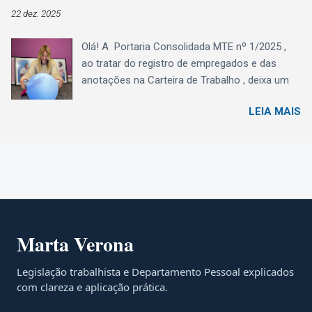
profissional.
22 dez. 2025
Olá! A Portaria Consolidada MTE nº 1/2025 ,
ao tratar do registro de empregados e das
anotações na Carteira de Trabalho , deixa um
recado muito claro ao Departamento Pessoal:
LEIA MAIS
registro e CTPS agora são, definitivamente,
eSocial . A Seção II não cria um novo modelo,
mas organiza, consolida e detalha prazos,
conteúdos e responsabilidades que antes
estavam espalhados em diferentes normas.
Registro e anotações: exclusivamente pelo
eSocial A Portaria estabelece que: o registro de
empregados (art. 41 da CLT) ; e as anotações
Marta Verona
na CTPS Digital (art. 29 da CLT) devem ser
realizados exclusivamente por meio do eSocial
Legislação trabalhista e Departamento Pessoal explicados
. A CTPS física passa a ter uso apenas residual
com clareza e aplicação prática.
, restrito a fatos ocorridos: até 23/09/2019