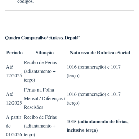
códigos.
Quadro Comparativo “Antes x Depois”
Período
Situação
Natureza de Rubrica eSocial
Recibo de Férias
Até
1016 (remuneração) e 1017
(adiantamento +
12/2025
(terço)
terço)
Férias na Folha
Até
1016 (remuneração) e 1017
Mensal / Diferenças /
12/2025
(terço)
Rescisões
A partir
Recibo de Férias
1015 (adiantamento de férias,
de
(adiantamento +
inclusive terço)
01/2026
terço)