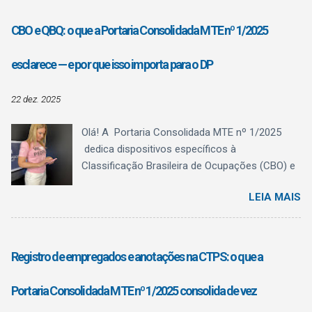
CBO e QBQ: o que a Portaria Consolidada MTE nº 1/2025
esclarece — e por que isso importa para o DP
22 dez. 2025
Olá! A Portaria Consolidada MTE nº 1/2025
dedica dispositivos específicos à
Classificação Brasileira de Ocupações (CBO) e
ao Quadro Brasileiro de Qualificações (QBQ) ,
LEIA MAIS
trazendo algo fundamental para a rotina do
Departamento Pessoal: clareza conceitual . O
texto normativo deixa explícito o que a CBO é,
o que ela não é , e como o QBQ passa a
Registro de empregados e anotações na CTPS: o que a
funcionar como referência estruturante de
qualificação , sem confundir registro
Portaria Consolidada MTE nº 1/2025 consolida de vez
administrativo com regulamentação