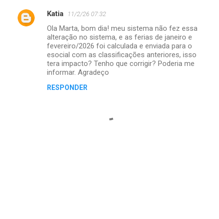
Katia
11/2/26 07:32
C
Ola Marta, bom dia! meu sistema não fez essa
o
alteração no sistema, e as ferias de janeiro e
m
fevereiro/2026 foi calculada e enviada para o
esocial com as classificações anteriores, isso
e
tera impacto? Tenho que corrigir? Poderia me
informar. Agradeço
n
t
RESPONDER
á
r
i
o
s