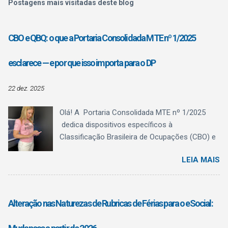
Postagens mais visitadas deste blog
CBO e QBQ: o que a Portaria Consolidada MTE nº 1/2025
esclarece — e por que isso importa para o DP
22 dez. 2025
Olá! A Portaria Consolidada MTE nº 1/2025
dedica dispositivos específicos à
Classificação Brasileira de Ocupações (CBO) e
ao Quadro Brasileiro de Qualificações (QBQ) ,
LEIA MAIS
trazendo algo fundamental para a rotina do
Departamento Pessoal: clareza conceitual . O
texto normativo deixa explícito o que a CBO é,
o que ela não é , e como o QBQ passa a
Alteração nas Naturezas de Rubricas de Férias para o eSocial:
funcionar como referência estruturante de
qualificação , sem confundir registro