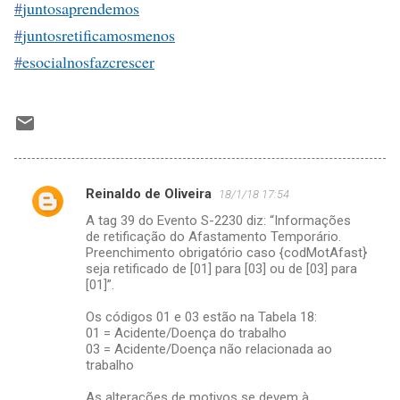
#
juntosaprendemos
#
juntosretificamosmenos
#
esocialnosfazcrescer
Reinaldo de Oliveira
18/1/18 17:54
C
A tag 39 do Evento S-2230 diz: “Informações
o
de retificação do Afastamento Temporário.
m
Preenchimento obrigatório caso {codMotAfast}
seja retificado de [01] para [03] ou de [03] para
e
[01]”.
n
Os códigos 01 e 03 estão na Tabela 18:
t
01 = Acidente/Doença do trabalho
03 = Acidente/Doença não relacionada ao
á
trabalho
r
As alterações de motivos se devem à