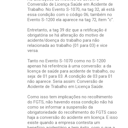
i
Conversão de Licença Saúde em Acidente de
o
Trabalho. No Evento S-1070, na tag 32, ali está
essa condição com o código 06; também no
s
Evento S-1200 ela aparece na tag 72, ítem “c”.
Entretanto, a tag 39 diz que a retificação é
obrigatória se há alteração do motivo de
acidente/doença do trabalho para não
relacionada ao trabalho (01 para 03) e vice
versa.
Tanto no Evento S-1070 como no S-1200
apenas há referência à uma conversão: a da
licença de saúde para acidente de trabalho, ou
seja: de 01 para 03. A condição de 03 para 01
não aparece. Seria assim: Conversão de
Acidente de Trabalho em Licença Saúde.
Como isso tem implicações no recolhimento
do FGTS, não havendo essa condição não há
como se informar a suspensão da
obrigatoriedade do recolhimento do FGTS caso
haja a conversão do acidente em licença. E isso
existe quando a empresa contesta um
benefício acidentário e tem êxito, com o que a