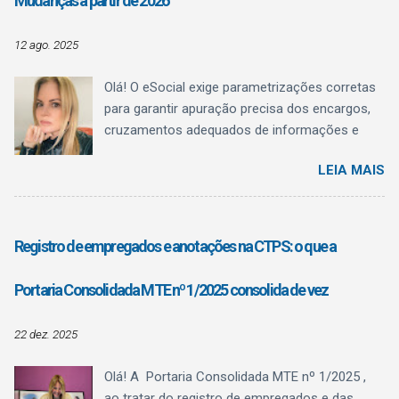
Mudanças a partir de 2026
administrativo com regulamentação
profissional.
12 ago. 2025
Olá! O eSocial exige parametrizações corretas
para garantir apuração precisa dos encargos,
cruzamentos adequados de informações e
evitar inconsistências fiscais. Uma das
LEIA MAIS
mudanças mais relevantes anunciadas afeta
diretamente as naturezas de rubricas utilizadas
para o pagamento de férias . Essa alteração
está prevista na Versão S-1.3 (cons. até NT
Registro de empregados e anotações na CTPS: o que a
04/2025) de julho/2025. Situação Atual – até
dezembro de 2025 Até 31/12/2025, o eSocial
Portaria Consolidada MTE nº 1/2025 consolida de vez
recebe as informações de férias — tanto dos
recibos de adiantamento quanto das férias
22 dez. 2025
lançadas na folha mensal para fins de encargo
de FGTS e de tributação de contribuição
Olá! A Portaria Consolidada MTE nº 1/2025 ,
previdenciária ou nas rescisões — nas mesmas
ao tratar do registro de empregados e das