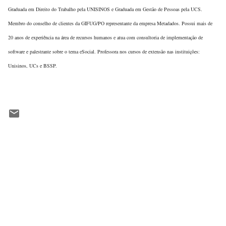
Graduada em Direito do Trabalho pela UNISINOS e Graduada em Gestão de Pessoas pela UCS.
Membro do conselho de clientes da GIFUG/PO representante da empresa Metadados. Possui mais de
20 anos de experiência na área de recursos humanos e atua com consultoria de implementação de
software e palestrante sobre o tema eSocial. Professora nos cursos de extensão nas instituições:
Unisinos, UCs e BSSP.
C
o
m
e
n
t
á