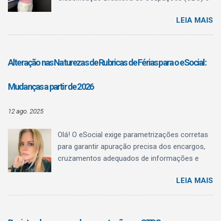
ao Quadro Brasileiro de Qualificações (QBQ) ,
LEIA MAIS
trazendo algo fundamental para a rotina do
Departamento Pessoal: clareza conceitual . O
texto normativo deixa explícito o que a CBO é,
o que ela não é , e como o QBQ passa a
Alteração nas Naturezas de Rubricas de Férias para o eSocial:
funcionar como referência estruturante de
qualificação , sem confundir registro
Mudanças a partir de 2026
administrativo com regulamentação
profissional.
12 ago. 2025
Olá! O eSocial exige parametrizações corretas
para garantir apuração precisa dos encargos,
cruzamentos adequados de informações e
evitar inconsistências fiscais. Uma das
LEIA MAIS
mudanças mais relevantes anunciadas afeta
diretamente as naturezas de rubricas utilizadas
para o pagamento de férias . Essa alteração
está prevista na Versão S-1.3 (cons. até NT