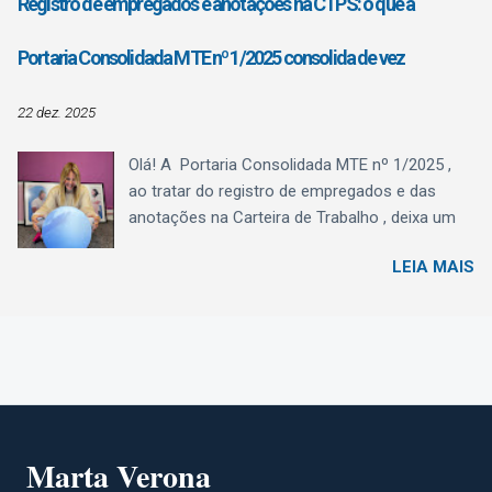
Registro de empregados e anotações na CTPS: o que a
04/2025) de julho/2025. Situação Atual – até
dezembro de 2025 Até 31/12/2025, o eSocial
Portaria Consolidada MTE nº 1/2025 consolida de vez
recebe as informações de férias — tanto dos
recibos de adiantamento quanto das férias
22 dez. 2025
lançadas na folha mensal para fins de encargo
de FGTS e de tributação de contribuição
Olá! A Portaria Consolidada MTE nº 1/2025 ,
previdenciária ou nas rescisões — nas mesmas
ao tratar do registro de empregados e das
naturezas, bem como as diferenças de férias
anotações na Carteira de Trabalho , deixa um
por conta de alterações de médias e salário:
recado muito claro ao Departamento Pessoal:
1016 – Férias Valor correspondente
LEIA MAIS
registro e CTPS agora são, definitivamente,
àremuneração devida na época daconcessão
eSocial . A Seção II não cria um novo modelo,
das férias, inclusive o adiantamento de férias .
mas organiza, consolida e detalha prazos,
Nessa natureza deve ser classificado também
conteúdos e responsabilidades que antes
o valor pago mensalmente ao trabalhador
estavam espalhados em diferentes normas.
avulso e ao empregado com contrato ...
Registro e anotações: exclusivamente pelo
eSocial A Portaria estabelece que: o registro de
empregados (art. 41 da CLT) ; e as anotações
Marta Verona
na CTPS Digital (art. 29 da CLT) devem ser