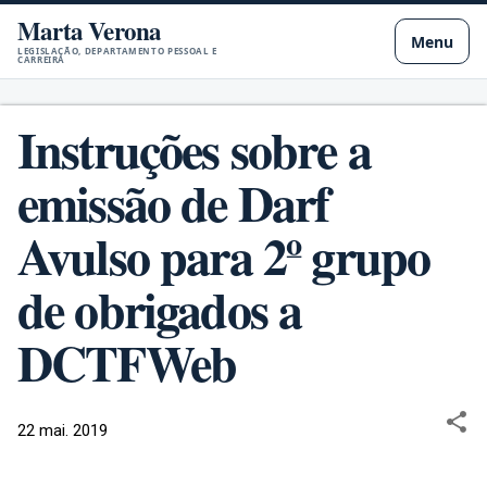
Marta Verona
Pular para o conteúdo principal
Menu
LEGISLAÇÃO, DEPARTAMENTO PESSOAL E
CARREIRA
Instruções sobre a
emissão de Darf
Avulso para 2º grupo
de obrigados a
DCTFWeb
22 mai. 2019