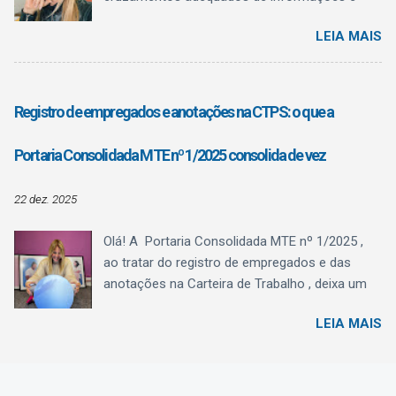
evitar inconsistências fiscais. Uma das
LEIA MAIS
mudanças mais relevantes anunciadas afeta
diretamente as naturezas de rubricas utilizadas
para o pagamento de férias . Essa alteração
está prevista na Versão S-1.3 (cons. até NT
Registro de empregados e anotações na CTPS: o que a
04/2025) de julho/2025. Situação Atual – até
dezembro de 2025 Até 31/12/2025, o eSocial
Portaria Consolidada MTE nº 1/2025 consolida de vez
recebe as informações de férias — tanto dos
recibos de adiantamento quanto das férias
22 dez. 2025
lançadas na folha mensal para fins de encargo
de FGTS e de tributação de contribuição
Olá! A Portaria Consolidada MTE nº 1/2025 ,
previdenciária ou nas rescisões — nas mesmas
ao tratar do registro de empregados e das
naturezas, bem como as diferenças de férias
anotações na Carteira de Trabalho , deixa um
por conta de alterações de médias e salário:
recado muito claro ao Departamento Pessoal:
1016 – Férias Valor correspondente
LEIA MAIS
registro e CTPS agora são, definitivamente,
àremuneração devida na época daconcessão
eSocial . A Seção II não cria um novo modelo,
das férias, inclusive o adiantamento de férias .
mas organiza, consolida e detalha prazos,
Nessa natureza deve ser classificado também
conteúdos e responsabilidades que antes