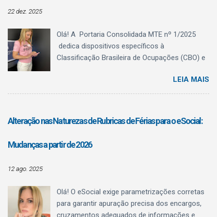
22 dez. 2025
Olá! A Portaria Consolidada MTE nº 1/2025
dedica dispositivos específicos à
Classificação Brasileira de Ocupações (CBO) e
ao Quadro Brasileiro de Qualificações (QBQ) ,
LEIA MAIS
trazendo algo fundamental para a rotina do
Departamento Pessoal: clareza conceitual . O
texto normativo deixa explícito o que a CBO é,
o que ela não é , e como o QBQ passa a
Alteração nas Naturezas de Rubricas de Férias para o eSocial:
funcionar como referência estruturante de
qualificação , sem confundir registro
Mudanças a partir de 2026
administrativo com regulamentação
profissional.
12 ago. 2025
Olá! O eSocial exige parametrizações corretas
para garantir apuração precisa dos encargos,
cruzamentos adequados de informações e