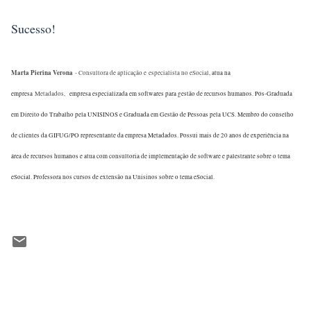
Sucesso!
Marta Pierina Verona
- Consultora de aplicação e
especialista no eSocial
, atua na
empresa
Metadados,
empresa especializada em softwares para gestão de recursos humanos. Pós-Graduada
em Direito do Trabalho pela UNISINOS e Graduada em Gestão de Pessoas pela UCS. Membro do conselho
de clientes da GIFUG/PO representante da empresa Metadados. Possui mais de 20 anos de experiência na
área de recursos humanos e atua com consultoria de implementação de software e palestrante sobre o tema
eSocial. Professora nos cursos de extensão na Unisinos sobre o tema eSocial.
C
o