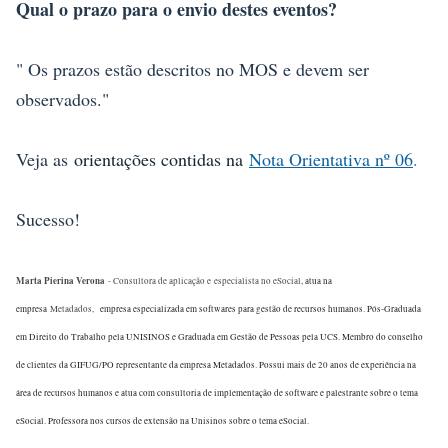
Qual o prazo para o envio destes eventos?
" Os prazos estão descritos no MOS e devem ser
observados."
Veja as
orientações contidas na
Nota Orientativa nº 06
.
Sucesso!
Marta Pierina Verona
- Consultora de aplicação e
especialista no eSocial
, atua na
empresa
Metadados,
empresa especializada em softwares para gestão de recursos humanos. Pós-Graduada
em Direito do Trabalho pela UNISINOS e Graduada em Gestão de Pessoas pela UCS. Membro do conselho
de clientes da GIFUG/PO representante da empresa Metadados. Possui mais de 20 anos de experiência na
área de recursos humanos e atua com consultoria de implementação de software e palestrante sobre o tema
eSocial. Professora nos cursos de extensão na Unisinos sobre o tema eSocial.