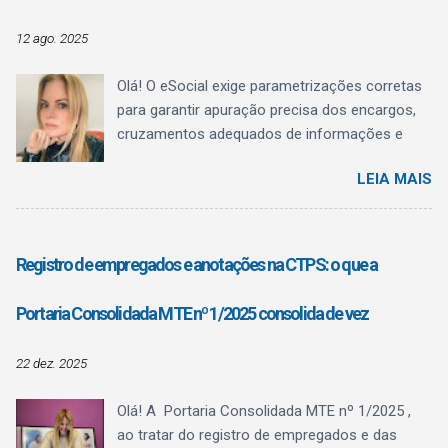
administrativo com regulamentação
profissional.
12 ago. 2025
Olá! O eSocial exige parametrizações corretas
para garantir apuração precisa dos encargos,
cruzamentos adequados de informações e
evitar inconsistências fiscais. Uma das
LEIA MAIS
mudanças mais relevantes anunciadas afeta
diretamente as naturezas de rubricas utilizadas
para o pagamento de férias . Essa alteração
está prevista na Versão S-1.3 (cons. até NT
Registro de empregados e anotações na CTPS: o que a
04/2025) de julho/2025. Situação Atual – até
dezembro de 2025 Até 31/12/2025, o eSocial
Portaria Consolidada MTE nº 1/2025 consolida de vez
recebe as informações de férias — tanto dos
recibos de adiantamento quanto das férias
22 dez. 2025
lançadas na folha mensal para fins de encargo
de FGTS e de tributação de contribuição
Olá! A Portaria Consolidada MTE nº 1/2025 ,
previdenciária ou nas rescisões — nas mesmas
ao tratar do registro de empregados e das
naturezas, bem como as diferenças de férias