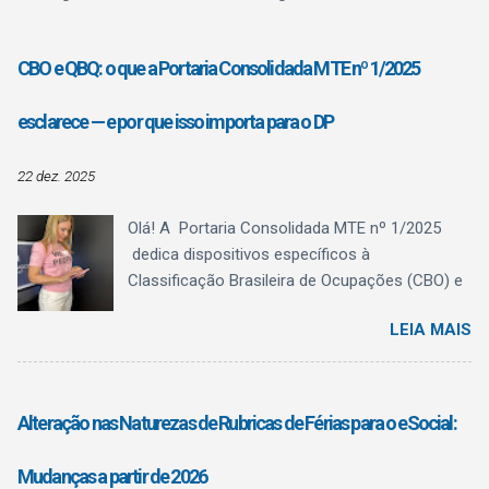
CBO e QBQ: o que a Portaria Consolidada MTE nº 1/2025
esclarece — e por que isso importa para o DP
22 dez. 2025
Olá! A Portaria Consolidada MTE nº 1/2025
dedica dispositivos específicos à
Classificação Brasileira de Ocupações (CBO) e
ao Quadro Brasileiro de Qualificações (QBQ) ,
LEIA MAIS
trazendo algo fundamental para a rotina do
Departamento Pessoal: clareza conceitual . O
texto normativo deixa explícito o que a CBO é,
o que ela não é , e como o QBQ passa a
Alteração nas Naturezas de Rubricas de Férias para o eSocial:
funcionar como referência estruturante de
qualificação , sem confundir registro
Mudanças a partir de 2026