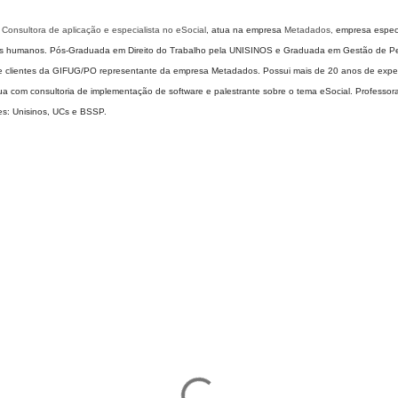
 Consultora de aplicação e especialista no eSocial
, atua na empresa
Metadados,
empresa especi
os humanos. Pós-Graduada em Direito do Trabalho pela UNISINOS e Graduada em Gestão de P
 clientes da GIFUG/PO representante da empresa Metadados. Possui mais de 20 anos de exper
a com consultoria de implementação de software e palestrante sobre o tema eSocial. Professor
ões: Unisinos, UCs e BSSP.