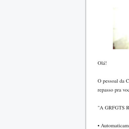
Olá!
O pessoal da C
repasso pra vo
"A GRFGTS Reg
• Automaticam