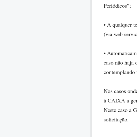
Periódicos”;
• A qualquer t
(via web servi
• Automaticam
caso não haja 
contemplando t
Nos casos onde
à CAIXA a gera
Neste caso a 
solicitação.