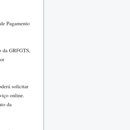
a de Pagamento
nto da GRFGTS,
or
derá solicitar
iço online.
nto da