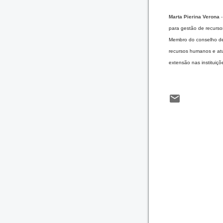
Marta Pierina Verona
-
para gestão de recurs
Membro do conselho de
recursos humanos e atu
extensão nas instituiç
C
o
m
e
n
t
á
r