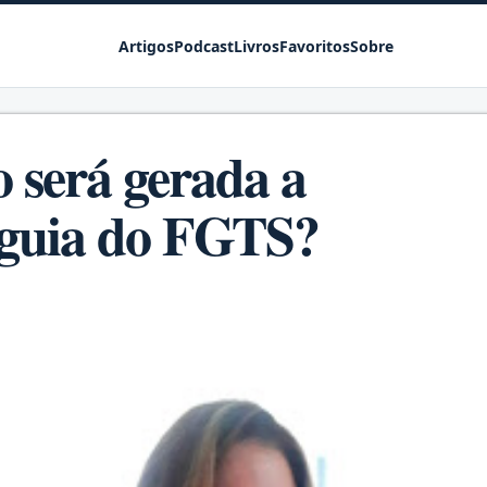
Pular para o conteúdo principal
Artigos
Podcast
Livros
Favoritos
Sobre
será gerada a
 guia do FGTS?