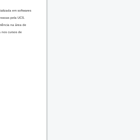
alizada em softwares
essoas pela UCS.
iência na área de
a nos cursos de