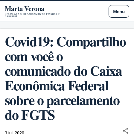
Marta Verona
Pular para o conteúdo principal
Menu
LEGISLAÇÃO, DEPARTAMENTO PESSOAL E
CARREIRA
Covid19: Compartilho
com você o
comunicado do Caixa
Econômica Federal
sobre o parcelamento
do FGTS
3 jul. 2020