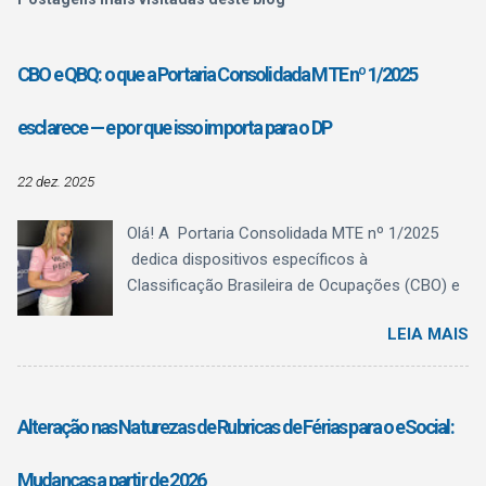
CBO e QBQ: o que a Portaria Consolidada MTE nº 1/2025
esclarece — e por que isso importa para o DP
22 dez. 2025
Olá! A Portaria Consolidada MTE nº 1/2025
dedica dispositivos específicos à
Classificação Brasileira de Ocupações (CBO) e
ao Quadro Brasileiro de Qualificações (QBQ) ,
LEIA MAIS
trazendo algo fundamental para a rotina do
Departamento Pessoal: clareza conceitual . O
texto normativo deixa explícito o que a CBO é,
o que ela não é , e como o QBQ passa a
Alteração nas Naturezas de Rubricas de Férias para o eSocial:
funcionar como referência estruturante de
qualificação , sem confundir registro
Mudanças a partir de 2026