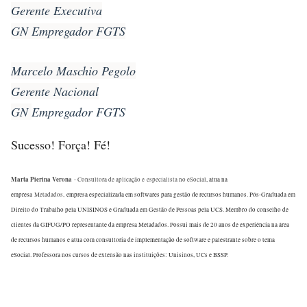
Gerente Executiva
GN Empregador FGTS
Marcelo Maschio Pegolo
Gerente Nacional
GN
Empregador FGTS
Sucesso! Força! Fé!
Marta Pierina Verona
- Consultora de aplicação e especialista no eSocial
, atua na
empresa
Metadados,
empresa especializada em softwares para gestão de recursos humanos. Pós-Graduada em
Direito do Trabalho pela UNISINOS e Graduada em Gestão de Pessoas pela UCS. Membro do conselho de
clientes da GIFUG/PO representante da empresa Metadados. Possui mais de 20 anos de experiência na área
de recursos humanos e atua com consultoria de implementação de software e palestrante sobre o tema
eSocial. Professora nos cursos de extensão nas instituições: Unisinos, UCs e BSSP.