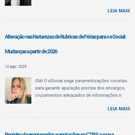
ao Quadro Brasileiro de Qualificações (QBQ) ,
LEIA MAIS
trazendo algo fundamental para a rotina do
Departamento Pessoal: clareza conceitual . O
texto normativo deixa explícito o que a CBO é,
o que ela não é , e como o QBQ passa a
Alteração nas Naturezas de Rubricas de Férias para o eSocial:
funcionar como referência estruturante de
qualificação , sem confundir registro
Mudanças a partir de 2026
administrativo com regulamentação
profissional.
12 ago. 2025
Olá! O eSocial exige parametrizações corretas
para garantir apuração precisa dos encargos,
cruzamentos adequados de informações e
evitar inconsistências fiscais. Uma das
LEIA MAIS
mudanças mais relevantes anunciadas afeta
diretamente as naturezas de rubricas utilizadas
para o pagamento de férias . Essa alteração
está prevista na Versão S-1.3 (cons. até NT
Registro de empregados e anotações na CTPS: o que a