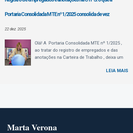
04/2025) de julho/2025. Situação Atual – até
dezembro de 2025 Até 31/12/2025, o eSocial
Portaria Consolidada MTE nº 1/2025 consolida de vez
recebe as informações de férias — tanto dos
recibos de adiantamento quanto das férias
22 dez. 2025
lançadas na folha mensal para fins de encargo
de FGTS e de tributação de contribuição
Olá! A Portaria Consolidada MTE nº 1/2025 ,
previdenciária ou nas rescisões — nas mesmas
ao tratar do registro de empregados e das
naturezas, bem como as diferenças de férias
anotações na Carteira de Trabalho , deixa um
por conta de alterações de médias e salário:
recado muito claro ao Departamento Pessoal:
1016 – Férias Valor correspondente
LEIA MAIS
registro e CTPS agora são, definitivamente,
àremuneração devida na época daconcessão
eSocial . A Seção II não cria um novo modelo,
das férias, inclusive o adiantamento de férias .
mas organiza, consolida e detalha prazos,
Nessa natureza deve ser classificado também
conteúdos e responsabilidades que antes
o valor pago mensalmente ao trabalhador
estavam espalhados em diferentes normas.
avulso e ao empregado com contrato ...
Registro e anotações: exclusivamente pelo
eSocial A Portaria estabelece que: o registro de
empregados (art. 41 da CLT) ; e as anotações
Marta Verona
na CTPS Digital (art. 29 da CLT) devem ser