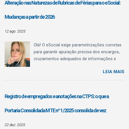
Alteração nas Naturezas de Rubricas de Férias para o eSocial:
funcionar como referência estruturante de
qualificação , sem confundir registro
Mudanças a partir de 2026
administrativo com regulamentação
profissional.
12 ago. 2025
Olá! O eSocial exige parametrizações corretas
para garantir apuração precisa dos encargos,
cruzamentos adequados de informações e
evitar inconsistências fiscais. Uma das
LEIA MAIS
mudanças mais relevantes anunciadas afeta
diretamente as naturezas de rubricas utilizadas
para o pagamento de férias . Essa alteração
está prevista na Versão S-1.3 (cons. até NT
Registro de empregados e anotações na CTPS: o que a
04/2025) de julho/2025. Situação Atual – até
dezembro de 2025 Até 31/12/2025, o eSocial
Portaria Consolidada MTE nº 1/2025 consolida de vez
recebe as informações de férias — tanto dos
recibos de adiantamento quanto das férias
22 dez. 2025
lançadas na folha mensal para fins de encargo