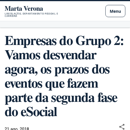
Marta Verona
Pular para o conteúdo principal
Menu
LEGISLAÇÃO, DEPARTAMENTO PESSOAL E
CARREIRA
Empresas do Grupo 2:
Vamos desvendar
agora, os prazos dos
eventos que fazem
parte da segunda fase
do eSocial
21 ago. 2018