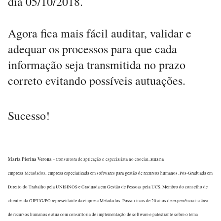
dia 05/10/2018.
Agora fica mais fácil auditar, validar e
adequar os processos para que cada
informação seja transmitida no prazo
correto evitando possíveis autuações.
Sucesso!
Marta Pierina Verona
- Consultora de aplicação e especialista no eSocial
, atua na
empresa
Metadados,
empresa especializada em softwares para gestão de recursos humanos. Pós-Graduada em
Direito do Trabalho pela UNISINOS e Graduada em Gestão de Pessoas pela UCS. Membro do conselho de
clientes da GIFUG/PO representante da empresa Metadados. Possui mais de 20 anos de experiência na área
de recursos humanos e atua com consultoria de implementação de software e palestrante sobre o tema