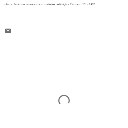
eSocial. Professora nos cursos de extensão nas instituições: Unisinos, UCs e BSSP.
C
o
m
e
n
t
á
r
i
o
s