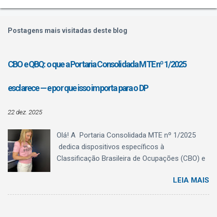
Postagens mais visitadas deste blog
CBO e QBQ: o que a Portaria Consolidada MTE nº 1/2025
esclarece — e por que isso importa para o DP
22 dez. 2025
Olá! A Portaria Consolidada MTE nº 1/2025
dedica dispositivos específicos à
Classificação Brasileira de Ocupações (CBO) e
ao Quadro Brasileiro de Qualificações (QBQ) ,
LEIA MAIS
trazendo algo fundamental para a rotina do
Departamento Pessoal: clareza conceitual . O
texto normativo deixa explícito o que a CBO é,
o que ela não é , e como o QBQ passa a