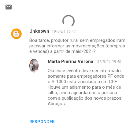
Unknown
19/5/21 16:47
C
Boa tarde, produtor rural sem empregados iram
o
precisar informar as movimentações (compras
m
e vendas) a partir de maio/2021?
e
Marta Pierina Verona
31/5/21 08:40
n
Olá esse evento deve ser informado
somente para empregadores PF onde
t
o S-1000 está vinculado a um CPF.
á
Houve um adiamento para o mês de
julho, ainda aguardamos a portaria
r
com a publicação dos novos prazos.
i
Abraços,
o
s
RESPONDER