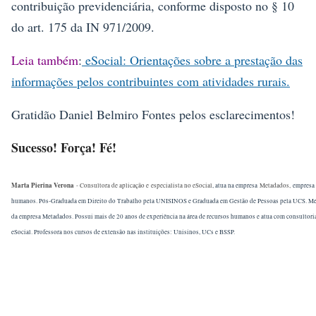
contribuição previdenciária, conforme disposto no § 10
do art. 175 da IN 971/2009.
Leia também
:
eSocial: Orientações sobre a prestação das
informações pelos contribuintes com atividades rurais.
Gratidão Daniel Belmiro Fontes pelos esclarecimentos!
Sucesso! Força! Fé!
Marta Pierina Verona
- Consultora de aplicação e especialista no eSocial
, atua na empresa
Metadados,
empresa 
humanos. Pós-Graduada em Direito do Trabalho pela UNISINOS e Graduada em Gestão de Pessoas pela UCS. Me
da empresa Metadados. Possui mais de 20 anos de experiência na área de recursos humanos e atua com consultoria
eSocial. Professora nos cursos de extensão nas instituições: Unisinos, UCs e BSSP.