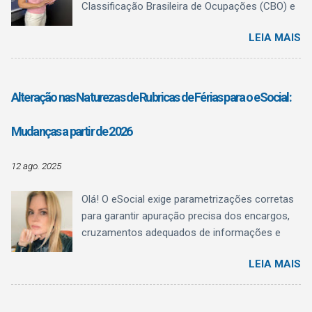
Classificação Brasileira de Ocupações (CBO) e
ao Quadro Brasileiro de Qualificações (QBQ) ,
LEIA MAIS
trazendo algo fundamental para a rotina do
Departamento Pessoal: clareza conceitual . O
texto normativo deixa explícito o que a CBO é,
o que ela não é , e como o QBQ passa a
Alteração nas Naturezas de Rubricas de Férias para o eSocial:
funcionar como referência estruturante de
qualificação , sem confundir registro
Mudanças a partir de 2026
administrativo com regulamentação
profissional.
12 ago. 2025
Olá! O eSocial exige parametrizações corretas
para garantir apuração precisa dos encargos,
cruzamentos adequados de informações e
evitar inconsistências fiscais. Uma das
LEIA MAIS
mudanças mais relevantes anunciadas afeta
diretamente as naturezas de rubricas utilizadas
para o pagamento de férias . Essa alteração