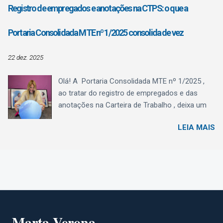
está prevista na Versão S-1.3 (cons. até NT
Registro de empregados e anotações na CTPS: o que a
04/2025) de julho/2025. Situação Atual – até
dezembro de 2025 Até 31/12/2025, o eSocial
Portaria Consolidada MTE nº 1/2025 consolida de vez
recebe as informações de férias — tanto dos
recibos de adiantamento quanto das férias
22 dez. 2025
lançadas na folha mensal para fins de encargo
de FGTS e de tributação de contribuição
Olá! A Portaria Consolidada MTE nº 1/2025 ,
previdenciária ou nas rescisões — nas mesmas
ao tratar do registro de empregados e das
naturezas, bem como as diferenças de férias
anotações na Carteira de Trabalho , deixa um
por conta de alterações de médias e salário:
recado muito claro ao Departamento Pessoal:
1016 – Férias Valor correspondente
LEIA MAIS
registro e CTPS agora são, definitivamente,
àremuneração devida na época daconcessão
eSocial . A Seção II não cria um novo modelo,
das férias, inclusive o adiantamento de férias .
mas organiza, consolida e detalha prazos,
Nessa natureza deve ser classificado também
conteúdos e responsabilidades que antes
o valor pago mensalmente ao trabalhador
estavam espalhados em diferentes normas.
avulso e ao empregado com contrato ...
Registro e anotações: exclusivamente pelo
eSocial A Portaria estabelece que: o registro de
empregados (art. 41 da CLT) ; e as anotações
Marta Verona