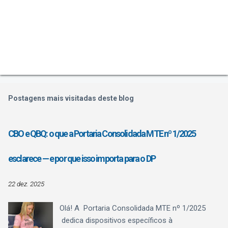
o
m
e
n
t
á
r
i
o
Postagens mais visitadas deste blog
CBO e QBQ: o que a Portaria Consolidada MTE nº 1/2025
esclarece — e por que isso importa para o DP
22 dez. 2025
Olá! A Portaria Consolidada MTE nº 1/2025
dedica dispositivos específicos à