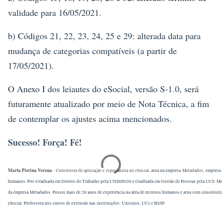
validade para 16/05/2021.
b) Códigos 21, 22, 23, 24, 25 e 29: alterada data para
mudança de categorias compatíveis (a partir de
17/05/2021).
O Anexo I dos leiautes do eSocial, versão S-1.0, será
futuramente atualizado por meio de Nota Técnica, a fim
de contemplar os ajustes acima mencionados.
Sucesso! Força! Fé!
Marta Pierina Verona
- Consultora de aplicação e especialista no eSocial
, atua na empresa
Metadados,
empresa 
humanos. Pós-Graduada em Direito do Trabalho pela UNISINOS e Graduada em Gestão de Pessoas pela UCS. Me
da empresa Metadados. Possui mais de 20 anos de experiência na área de recursos humanos e atua com consultoria
eSocial. Professora nos cursos de extensão nas instituições: Unisinos, UCs e BSSP.