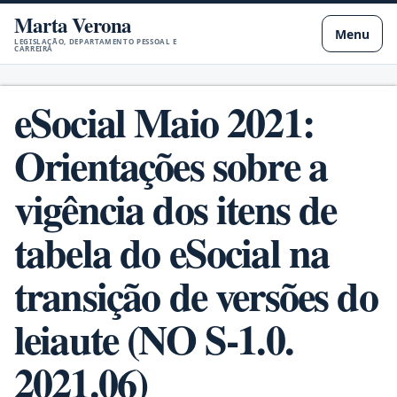
Marta Verona
Pular para o conteúdo principal
Menu
LEGISLAÇÃO, DEPARTAMENTO PESSOAL E
CARREIRA
eSocial Maio 2021:
Orientações sobre a
vigência dos itens de
tabela do eSocial na
transição de versões do
leiaute (NO S-1.0.
2021.06)