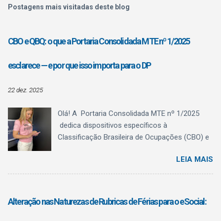
Postagens mais visitadas deste blog
CBO e QBQ: o que a Portaria Consolidada MTE nº 1/2025
esclarece — e por que isso importa para o DP
22 dez. 2025
Olá! A Portaria Consolidada MTE nº 1/2025
dedica dispositivos específicos à
Classificação Brasileira de Ocupações (CBO) e
ao Quadro Brasileiro de Qualificações (QBQ) ,
LEIA MAIS
trazendo algo fundamental para a rotina do
Departamento Pessoal: clareza conceitual . O
texto normativo deixa explícito o que a CBO é,
o que ela não é , e como o QBQ passa a
Alteração nas Naturezas de Rubricas de Férias para o eSocial:
funcionar como referência estruturante de
qualificação , sem confundir registro