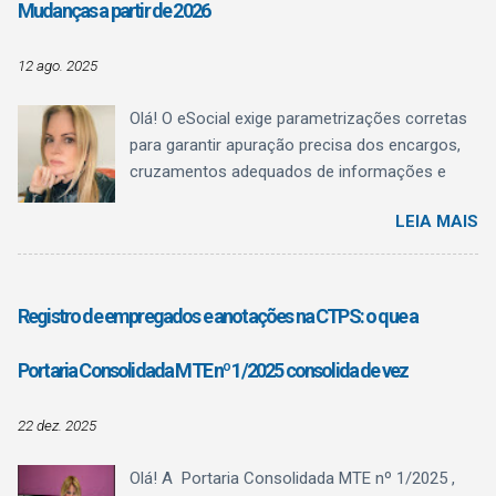
Mudanças a partir de 2026
administrativo com regulamentação
profissional.
12 ago. 2025
Olá! O eSocial exige parametrizações corretas
para garantir apuração precisa dos encargos,
cruzamentos adequados de informações e
evitar inconsistências fiscais. Uma das
LEIA MAIS
mudanças mais relevantes anunciadas afeta
diretamente as naturezas de rubricas utilizadas
para o pagamento de férias . Essa alteração
está prevista na Versão S-1.3 (cons. até NT
Registro de empregados e anotações na CTPS: o que a
04/2025) de julho/2025. Situação Atual – até
dezembro de 2025 Até 31/12/2025, o eSocial
Portaria Consolidada MTE nº 1/2025 consolida de vez
recebe as informações de férias — tanto dos
recibos de adiantamento quanto das férias
22 dez. 2025
lançadas na folha mensal para fins de encargo
de FGTS e de tributação de contribuição
Olá! A Portaria Consolidada MTE nº 1/2025 ,
previdenciária ou nas rescisões — nas mesmas