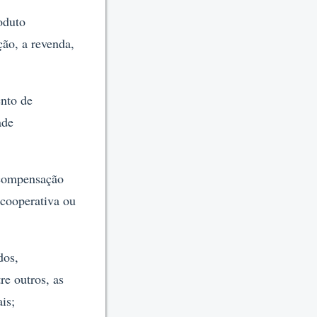
oduto
ção, a revenda,
ento de
ade
 compensação
 cooperativa ou
dos,
re outros, as
ais;