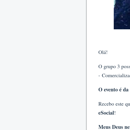
Olá!
O grupo 3 poss
- Comercializa
O evento é d
Recebo este q
eSocial
!
Meus Deus nem