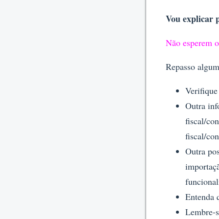
Vou explicar 
Não esperem o 
Repasso alguma
Verifique
Outra inf
fiscal/co
fiscal/co
Outra pos
importaçã
funcional
Entenda q
Lembre-se