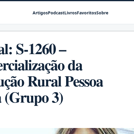
Pular para o conteúdo principal
Artigos
Podcast
Livros
Favoritos
Sobre
al: S-1260 –
cialização da
ção Rural Pessoa
a (Grupo 3)