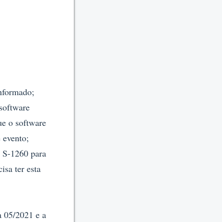
informado;
 software
ue o software
 evento;
o S-1260 para
isa ter esta
a 05/2021 e a