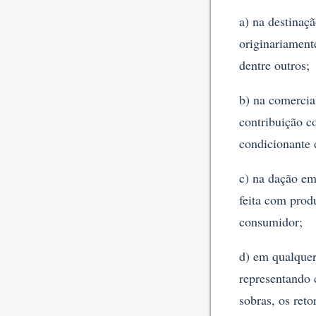
a) na destinaç
originariament
dentre outros;
b) na comercia
contribuição c
condicionante 
c) na dação em
feita com prod
consumidor;
d) em qualquer
representando 
sobras, os ret