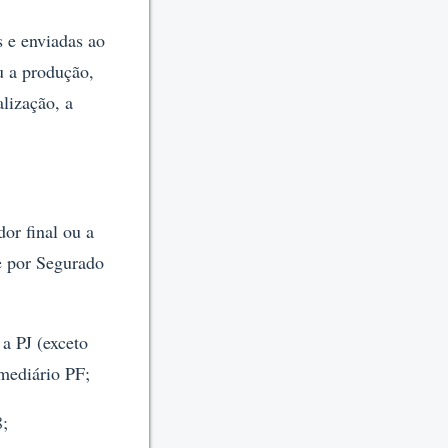
 e enviadas ao
u a produção,
lização, a
or final ou a
ve por Segurado
a PJ (exceto
rmediário PF;
8;