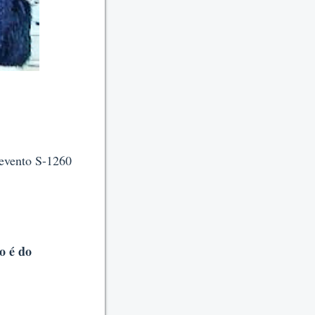
 evento S-1260
to é do