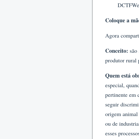
DCTFWeb
Coloque a mão
Agora comparti
Conceito:
são 
produtor rural 
Quem está ob
especial, quan
pertinente em 
seguir discrim
origem animal 
ou de industri
esses processo