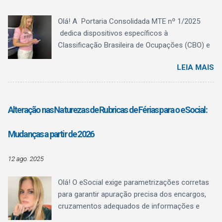
Olá! A Portaria Consolidada MTE nº 1/2025
dedica dispositivos específicos à
Classificação Brasileira de Ocupações (CBO) e
ao Quadro Brasileiro de Qualificações (QBQ) ,
LEIA MAIS
trazendo algo fundamental para a rotina do
Departamento Pessoal: clareza conceitual . O
texto normativo deixa explícito o que a CBO é,
o que ela não é , e como o QBQ passa a
Alteração nas Naturezas de Rubricas de Férias para o eSocial:
funcionar como referência estruturante de
qualificação , sem confundir registro
Mudanças a partir de 2026
administrativo com regulamentação
profissional.
12 ago. 2025
Olá! O eSocial exige parametrizações corretas
para garantir apuração precisa dos encargos,
cruzamentos adequados de informações e
evitar inconsistências fiscais. Uma das