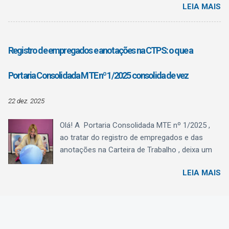
LEIA MAIS
mudanças mais relevantes anunciadas afeta
diretamente as naturezas de rubricas utilizadas
para o pagamento de férias . Essa alteração
está prevista na Versão S-1.3 (cons. até NT
Registro de empregados e anotações na CTPS: o que a
04/2025) de julho/2025. Situação Atual – até
dezembro de 2025 Até 31/12/2025, o eSocial
Portaria Consolidada MTE nº 1/2025 consolida de vez
recebe as informações de férias — tanto dos
recibos de adiantamento quanto das férias
22 dez. 2025
lançadas na folha mensal para fins de encargo
de FGTS e de tributação de contribuição
Olá! A Portaria Consolidada MTE nº 1/2025 ,
previdenciária ou nas rescisões — nas mesmas
ao tratar do registro de empregados e das
naturezas, bem como as diferenças de férias
anotações na Carteira de Trabalho , deixa um
por conta de alterações de médias e salário:
recado muito claro ao Departamento Pessoal:
1016 – Férias Valor correspondente
LEIA MAIS
registro e CTPS agora são, definitivamente,
àremuneração devida na época daconcessão
eSocial . A Seção II não cria um novo modelo,
das férias, inclusive o adiantamento de férias .
mas organiza, consolida e detalha prazos,
Nessa natureza deve ser classificado também
conteúdos e responsabilidades que antes
o valor pago mensalmente ao trabalhador
estavam espalhados em diferentes normas.
avulso e ao empregado com contrato ...