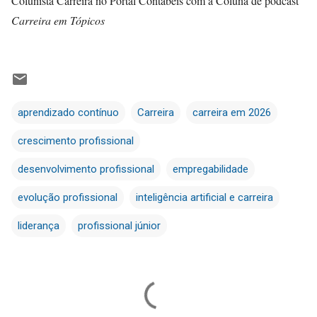
Colunista Carreira no Portal Contábeis com a Coluna de
podcast
Carreira em Tópicos
aprendizado contínuo
Carreira
carreira em 2026
crescimento profissional
desenvolvimento profissional
empregabilidade
evolução profissional
inteligência artificial e carreira
liderança
profissional júnior
C
o
m